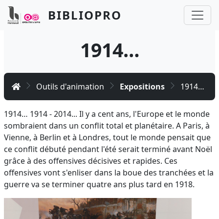
Aller au contenu principal
Panneau de gestion des cookies
BIBLIOPRO
1914…
Accueil
Outils d'animation
Expositions
1914…
1914… 1914 - 2014... Il y a cent ans, l'Europe et le monde
sombraient dans un conflit total et planétaire. A Paris, à
Vienne, à Berlin et à Londres, tout le monde pensait que
ce conflit débuté pendant l'été serait terminé avant Noël
grâce à des offensives décisives et rapides. Ces
offensives vont s'enliser dans la boue des tranchées et la
guerre va se terminer quatre ans plus tard en 1918.
Image