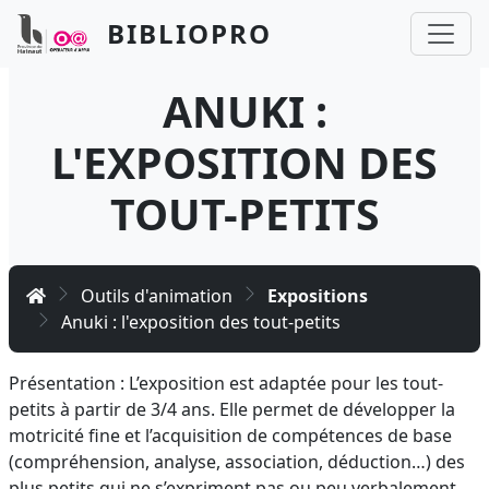
Aller au contenu principal
Panneau de gestion des cookies
BIBLIOPRO
ANUKI :
L'EXPOSITION DES
TOUT-PETITS
Accueil
Outils d'animation
Expositions
Anuki : l'exposition des tout-petits
Présentation : L’exposition est adaptée pour les tout-
petits à partir de 3/4 ans. Elle permet de développer la
motricité fine et l’acquisition de compétences de base
(compréhension, analyse, association, déduction…) des
plus petits qui ne s’expriment pas ou peu verbalement.