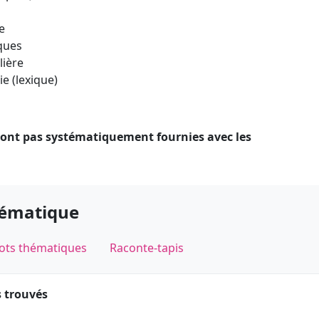
ne
iques
lière
ie (lexique)
 sont pas systématiquement fournies avec les
hématique
ots thématiques
Raconte-tapis
s trouvés