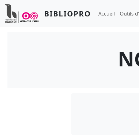
Aller au contenu principal
Panneau de gestion des cookies
Navigation prin
BIBLIOPRO
Accueil
Outils d
N