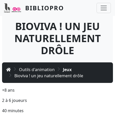
Aller au contenu principal
Panneau de gestion des cookies
BIBLIOPRO
BIOVIVA ! UN JEU
NATURELLEMENT
DRÔLE
Accueil
Outils d'animation
Jeux
Bioviva ! un jeu naturellement drôle
+8 ans
2 à 6 joueurs
40 minutes