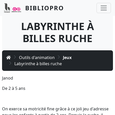
Aller au contenu principal
Panneau de gestion des cookies
BIBLIOPRO
LABYRINTHE À
BILLES RUCHE
Accueil
Outils d'animation
Jeux
Labyrinthe à billes ruche
Janod
De 2 à 5 ans
On exerce sa motricité fine grâce à ce joli jeu d'adresse