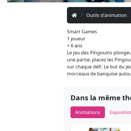
Accueil
Outils d'animation
Smart Games
1 joueur
+ 6 ans
Le jeu des Pingouins plongeu
une partie, placez les Pingou
sur chaque défi. Le but du je
morceaux de banquise autou
Dans la même t
Animations
Expositio