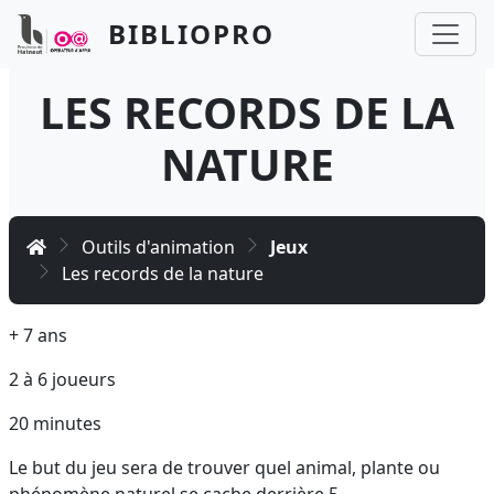
Aller au contenu principal
Panneau de gestion des cookies
BIBLIOPRO
LES RECORDS DE LA
NATURE
Accueil
Outils d'animation
Jeux
Les records de la nature
+ 7 ans
2 à 6 joueurs
20 minutes
Le but du jeu sera de trouver quel animal, plante ou