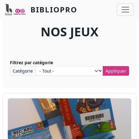
Aller au contenu principal
Panneau de gestion des cookies
BIBLIOPRO
NOS JEUX
Filtrez par catégorie
Catégorie