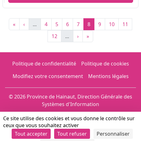
Pagination
Première page
Page précédente
Page
Page
Page
Page
Page
Page
Page
Page
«
‹
…
4
5
6
7
8
9
10
11
Page
Page suivante
Dernière page
12
…
›
»
Politique de confidentialité
Politique de cookies
Modifiez votre consentement
Mentions légales
© 2026 Province de Hainaut, Direction Générale des
Systèmes d'Information
Ce site utilise des cookies et vous donne le contrôle sur
ceux que vous souhaitez activer
Tout accepter
Tout refuser
Personnaliser